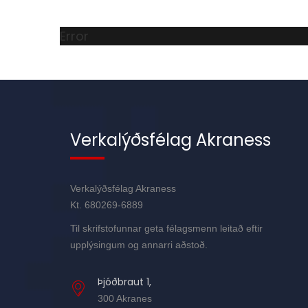
Error
Verkalýðsfélag Akraness
Verkalýðsfélag Akraness
Kt. 680269-6889
Til skrifstofunnar geta félagsmenn leitað eftir
upplýsingum og annarri aðstoð.
Þjóðbraut 1,
300 Akranes