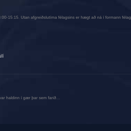
00-15:15. Utan afgreiðslutíma félagsins er hægt að ná í formann félags
lí
var haldinn í gær þar sem farið…