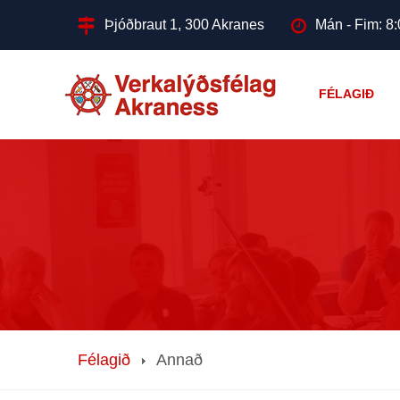
Þjóðbraut 1, 300 Akranes
Mán - Fim: 8:
FÉLAGIÐ
Félagið
Annað