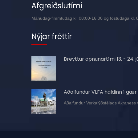
Afgreiðslutími
Mánudag-fimmtudag kl. 08:00-16:00 og föstudaga kl. 8:
Nýjar fréttir
Breyttur opnunartími 13. - 24. jú
Aðalfundur VLFA haldinn í gær
Aðalfundur Verkalýðsfélags Akraness 