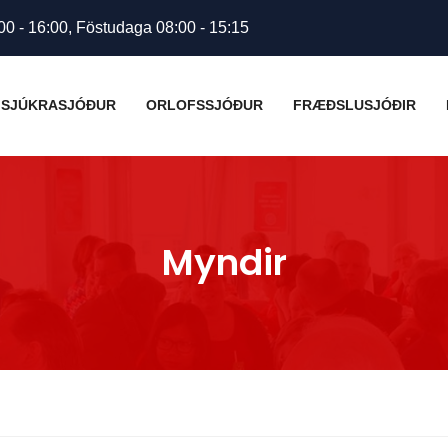
00 - 16:00, Föstudaga 08:00 - 15:15
SJÚKRASJÓÐUR
ORLOFSSJÓÐUR
FRÆÐSLUSJÓÐIR
Myndir