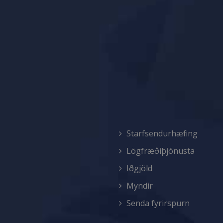
Starfsendurhæfing
Lögfræðiþjónusta
Iðgjöld
Myndir
Senda fyrirspurn