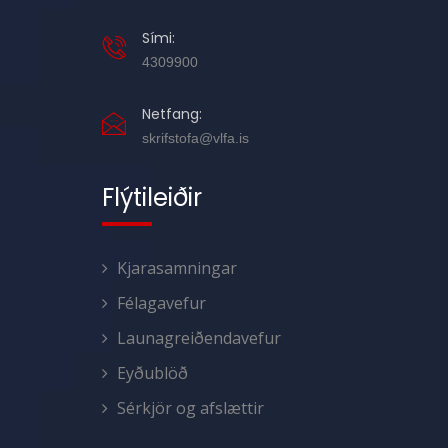
Sími:
4309900
Netfang:
skrifstofa@vlfa.is
Flýtileiðir
Kjarasamningar
Félagavefur
Launagreiðendavefur
Eyðublöð
Sérkjör og afslættir