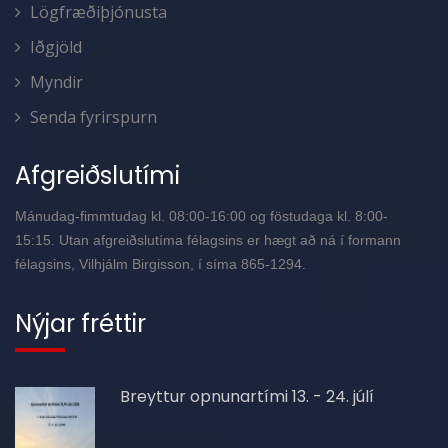
Lögfræðiþjónusta
Iðgjöld
Myndir
Senda fyrirspurn
Afgreiðslutími
Mánudag-fimmtudag kl. 08:00-16:00 og föstudaga kl. 8:00-
15:15. Utan afgreiðslutíma félagsins er hægt að ná í formann
félagsins, Vilhjálm Birgisson, í síma 865-1294.
Nýjar fréttir
Breyttur opnunartími 13. - 24. júlí