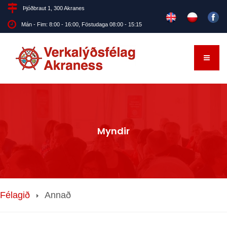
Þjóðbraut 1, 300 Akranes
Mán - Fim: 8:00 - 16:00, Föstudaga 08:00 - 15:15
Myndir
Félagið
Annað