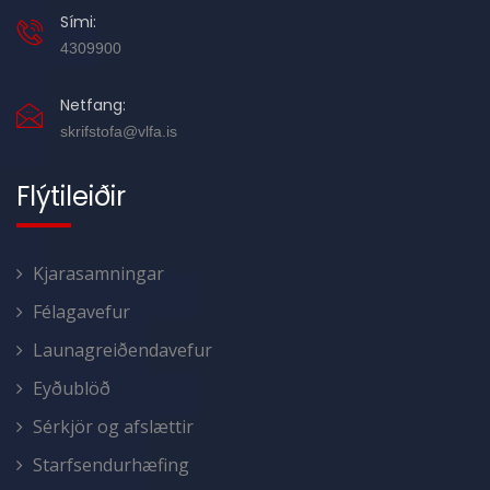
Sími:
4309900
Netfang:
skrifstofa@vlfa.is
Flýtileiðir
Kjarasamningar
Félagavefur
Launagreiðendavefur
Eyðublöð
Sérkjör og afslættir
Starfsendurhæfing