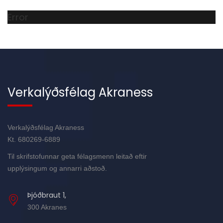
Error
Verkalýðsfélag Akraness
Verkalýðsfélag Akraness
Kt. 680269-6889
Til skrifstofunnar geta félagsmenn leitað eftir
upplýsingum og annarri aðstoð.
Þjóðbraut 1,
300 Akranes