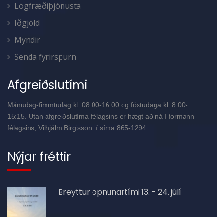
Lögfræðiþjónusta
Iðgjöld
Myndir
Senda fyrirspurn
Afgreiðslutími
Mánudag-fimmtudag kl. 08:00-16:00 og föstudaga kl. 8:00-
15:15. Utan afgreiðslutíma félagsins er hægt að ná í formann
félagsins, Vilhjálm Birgisson, í síma 865-1294.
Nýjar fréttir
Breyttur opnunartími 13. - 24. júlí