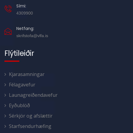
Sími:
4309900
Netfang:
skrifstofa@vlfa.is
Flýtileiðir
Kjarasamningar
Félagavefur
Launagreiðendavefur
Eyðublöð
Sérkjör og afslættir
Starfsendurhæfing