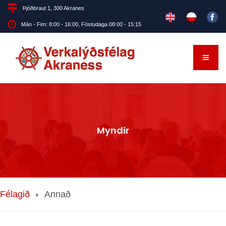
Þjóðbraut 1, 300 Akranes
Mán - Fim: 8:00 - 16:00, Föstudaga 08:00 - 15:15
Myndir
Félagið
Annað