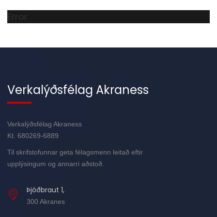
Error
Verkalýðsfélag Akraness
Verkalýðsfélag Akraness
Kt. 680269-6889
Til skrifstofunnar geta félagsmenn leitað eftir
upplýsingum og annarri aðstoð.
Þjóðbraut 1,
300 Akranes