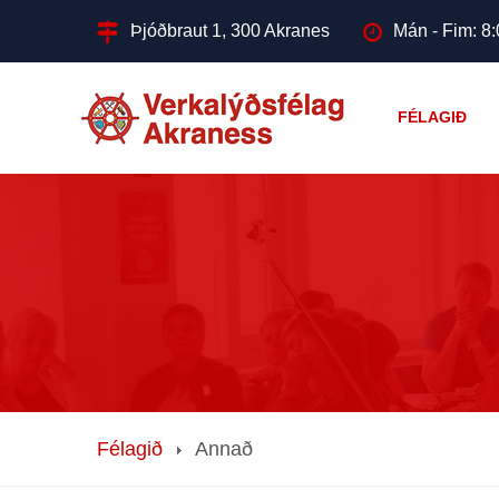
Þjóðbraut 1, 300 Akranes
Mán - Fim: 8:
FÉLAGIÐ
Félagið
Annað