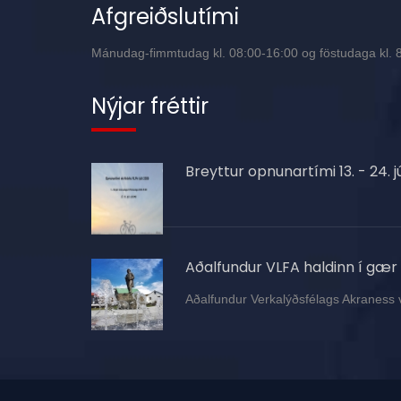
Afgreiðslutími
Mánudag-fimmtudag kl. 08:00-16:00 og föstudaga kl. 8:
Nýjar fréttir
Breyttur opnunartími 13. - 24. jú
Aðalfundur VLFA haldinn í gær
Aðalfundur Verkalýðsfélags Akraness 