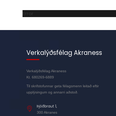
Error
Verkalýðsfélag Akraness
Verkalýðsfélag Akraness
Kt. 680269-6889
Til skrifstofunnar geta félagsmenn leitað eftir
upplýsingum og annarri aðstoð.
Þjóðbraut 1,
300 Akranes