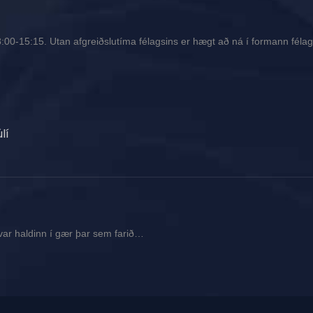
00-15:15. Utan afgreiðslutíma félagsins er hægt að ná í formann félags
lí
var haldinn í gær þar sem farið…