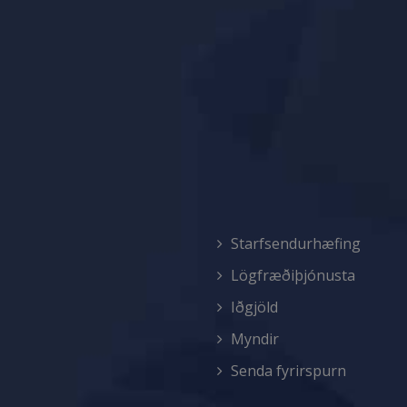
Starfsendurhæfing
Lögfræðiþjónusta
Iðgjöld
Myndir
Senda fyrirspurn