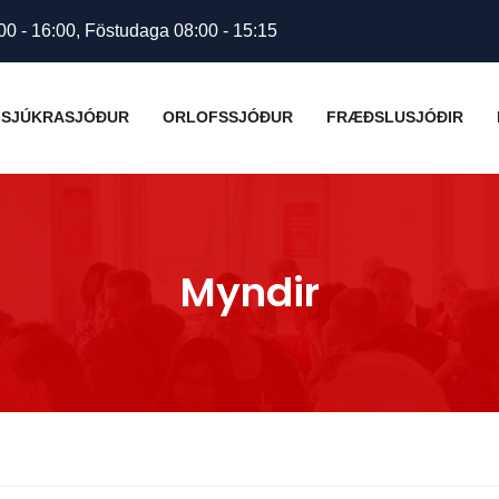
00 - 16:00, Föstudaga 08:00 - 15:15
SJÚKRASJÓÐUR
ORLOFSSJÓÐUR
FRÆÐSLUSJÓÐIR
Myndir