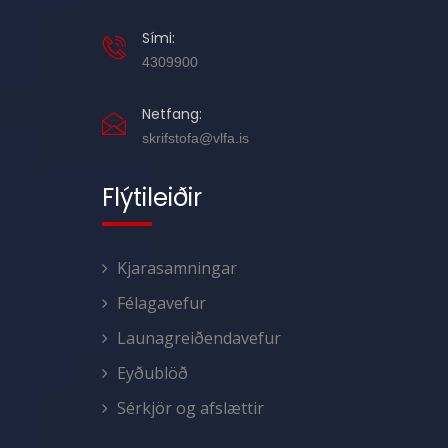
Sími:
4309900
Netfang:
skrifstofa@vlfa.is
Flýtileiðir
Kjarasamningar
Félagavefur
Launagreiðendavefur
Eyðublöð
Sérkjör og afslættir