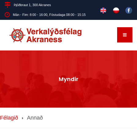
Þjóðbraut 1, 300 Akranes
Mán - Fim: 8:00 - 16:00, Föstudaga 08:00 - 15:15
Myndir
Félagið
Annað