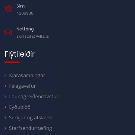
Sími:
4309900
Netfang:
skrifstofa@vlfa.is
Flýtileiðir
Kjarasamningar
Félagavefur
Launagreiðendavefur
Eyðublöð
Sérkjör og afslættir
Starfsendurhæfing