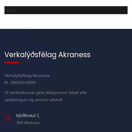
Error
Verkalýðsfélag Akraness
Verkalýðsfélag Akraness
Kt. 680269-6889
Til skrifstofunnar geta félagsmenn leitað eftir
upplýsingum og annarri aðstoð.
Þjóðbraut 1,
300 Akranes