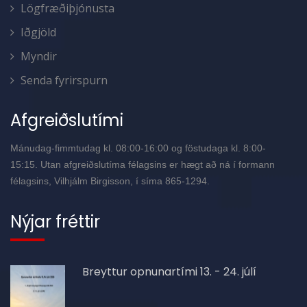
Lögfræðiþjónusta
Iðgjöld
Myndir
Senda fyrirspurn
Afgreiðslutími
Mánudag-fimmtudag kl. 08:00-16:00 og föstudaga kl. 8:00-
15:15. Utan afgreiðslutíma félagsins er hægt að ná í formann
félagsins, Vilhjálm Birgisson, í síma 865-1294.
Nýjar fréttir
Breyttur opnunartími 13. - 24. júlí