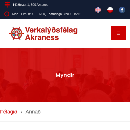
Þjóðbraut 1, 300 Akranes
Mán - Fim: 8:00 - 16:00, Föstudaga 08:00 - 15:15
Myndir
Félagið
Annað