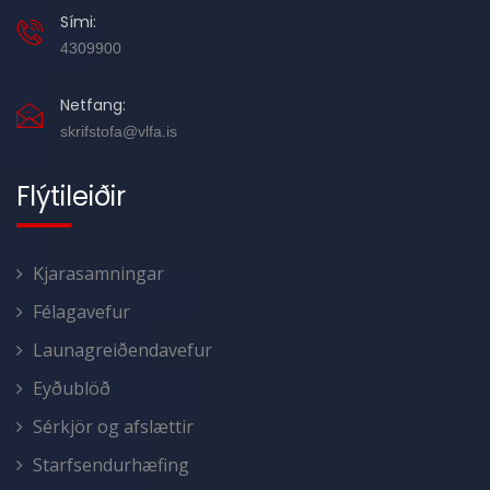
Sími:
4309900
Netfang:
skrifstofa@vlfa.is
Flýtileiðir
Kjarasamningar
Félagavefur
Launagreiðendavefur
Eyðublöð
Sérkjör og afslættir
Starfsendurhæfing