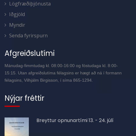
Lögfræðiþjónusta
Iðgjöld
Myndir
Senda fyrirspurn
Afgreiðslutími
Mánudag-fimmtudag kl. 08:00-16:00 og föstudaga kl. 8:00-
15:15. Utan afgreiðslutíma félagsins er hægt að ná í formann
félagsins, Vilhjálm Birgisson, í síma 865-1294.
Nýjar fréttir
Breyttur opnunartími 13. - 24. júlí