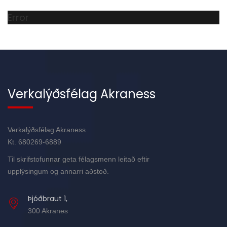
Error
Verkalýðsfélag Akraness
Verkalýðsfélag Akraness
Kt. 680269-6889
Til skrifstofunnar geta félagsmenn leitað eftir
upplýsingum og annarri aðstoð.
Þjóðbraut 1,
300 Akranes