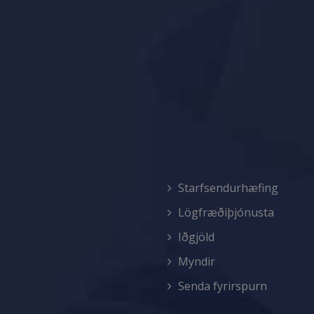
Starfsendurhæfing
Lögfræðiþjónusta
Iðgjöld
Myndir
Senda fyrirspurn