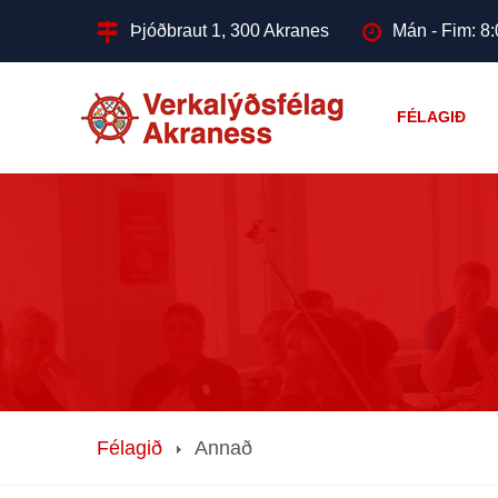
Þjóðbraut 1, 300 Akranes
Mán - Fim: 8:
FÉLAGIÐ
Félagið
Annað