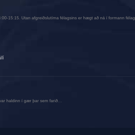
00-15:15. Utan afgreiðslutíma félagsins er hægt að ná í formann félags
lí
var haldinn í gær þar sem farið…