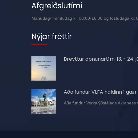
Afgreiðslutími
Mánudag-fimmtudag kl. 08:00-16:00 og föstudaga kl. 8:
Nýjar fréttir
Breyttur opnunartími 13. - 24. jú
Aðalfundur VLFA haldinn í gær
Aðalfundur Verkalýðsfélags Akraness 