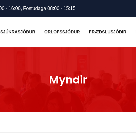
00 - 16:00, Föstudaga 08:00 - 15:15
SJÚKRASJÓÐUR
ORLOFSSJÓÐUR
FRÆÐSLUSJÓÐIR
Myndir