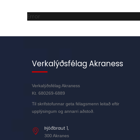
Error
Verkalýðsfélag Akraness
Verkalýðsfélag Akraness
Kt. 680269-6889
Til skrifstofunnar geta félagsmenn leitað eftir
upplýsingum og annarri aðstoð.
Þjóðbraut 1,
300 Akranes