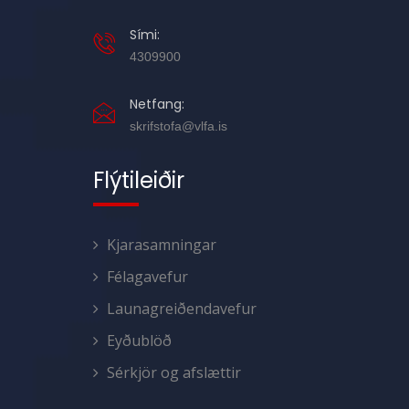
Sími:
4309900
Netfang:
skrifstofa@vlfa.is
Flýtileiðir
Kjarasamningar
Félagavefur
Launagreiðendavefur
Eyðublöð
Sérkjör og afslættir