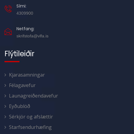
Sími:
4309900
Netfang:
skrifstofa@vlfa.is
Flýtileiðir
Kjarasamningar
Félagavefur
Launagreiðendavefur
Eyðublöð
Sérkjör og afslættir
Starfsendurhæfing