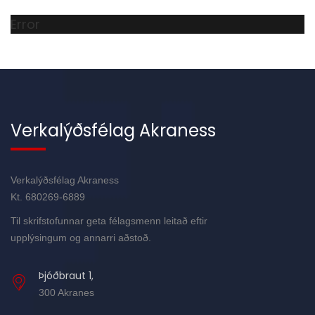
Error
Verkalýðsfélag Akraness
Verkalýðsfélag Akraness
Kt. 680269-6889
Til skrifstofunnar geta félagsmenn leitað eftir
upplýsingum og annarri aðstoð.
Þjóðbraut 1,
300 Akranes