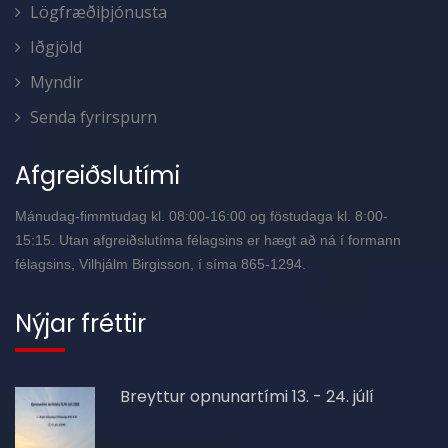
Lögfræðiþjónusta
Iðgjöld
Myndir
Senda fyrirspurn
Afgreiðslutími
Mánudag-fimmtudag kl. 08:00-16:00 og föstudaga kl. 8:00-
15:15. Utan afgreiðslutíma félagsins er hægt að ná í formann
félagsins, Vilhjálm Birgisson, í síma 865-1294.
Nýjar fréttir
Breyttur opnunartími 13. - 24. júlí