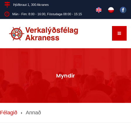
Þjóðbraut 1, 300 Akranes
Mán - Fim: 8:00 - 16:00, Föstudaga 08:00 - 15:15
Myndir
Félagið
Annað