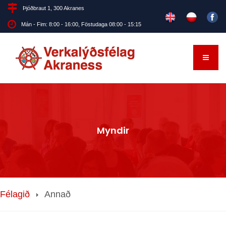
Þjóðbraut 1, 300 Akranes
Mán - Fim: 8:00 - 16:00, Föstudaga 08:00 - 15:15
Myndir
Félagið
Annað