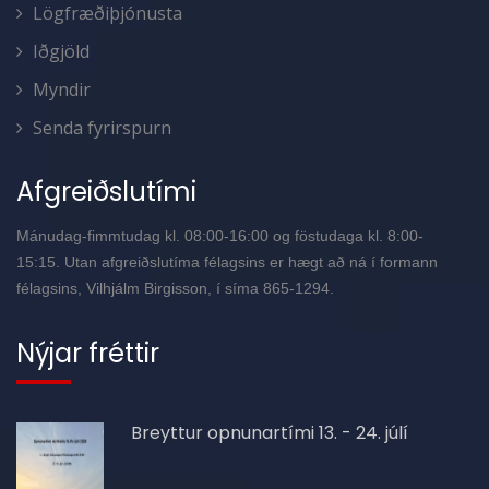
Lögfræðiþjónusta
Iðgjöld
Myndir
Senda fyrirspurn
Afgreiðslutími
Mánudag-fimmtudag kl. 08:00-16:00 og föstudaga kl. 8:00-
15:15. Utan afgreiðslutíma félagsins er hægt að ná í formann
félagsins, Vilhjálm Birgisson, í síma 865-1294.
Nýjar fréttir
Breyttur opnunartími 13. - 24. júlí