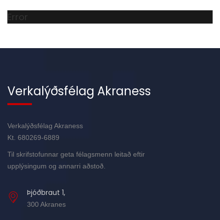
Error
Verkalýðsfélag Akraness
Verkalýðsfélag Akraness
Kt. 680269-6889
Til skrifstofunnar geta félagsmenn leitað eftir
upplýsingum og annarri aðstoð.
Þjóðbraut 1,
300 Akranes