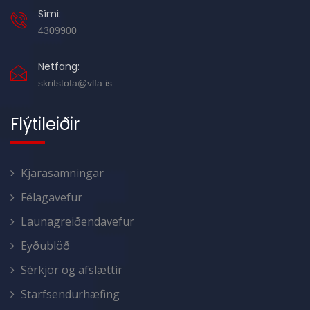
Sími:
4309900
Netfang:
skrifstofa@vlfa.is
Flýtileiðir
Kjarasamningar
Félagavefur
Launagreiðendavefur
Eyðublöð
Sérkjör og afslættir
Starfsendurhæfing