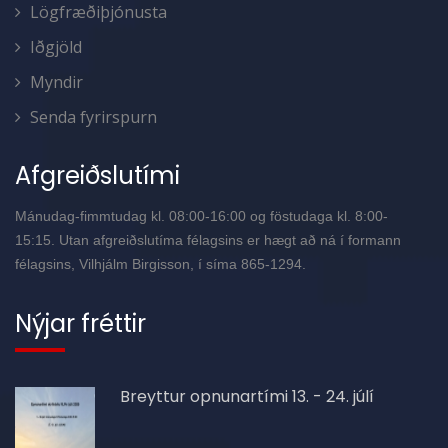
Lögfræðiþjónusta
Iðgjöld
Myndir
Senda fyrirspurn
Afgreiðslutími
Mánudag-fimmtudag kl. 08:00-16:00 og föstudaga kl. 8:00-
15:15. Utan afgreiðslutíma félagsins er hægt að ná í formann
félagsins, Vilhjálm Birgisson, í síma 865-1294.
Nýjar fréttir
Breyttur opnunartími 13. - 24. júlí