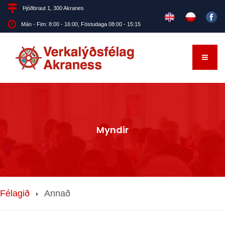
Þjóðbraut 1, 300 Akranes
Mán - Fim: 8:00 - 16:00, Föstudaga 08:00 - 15:15
Myndir
Félagið
Annað