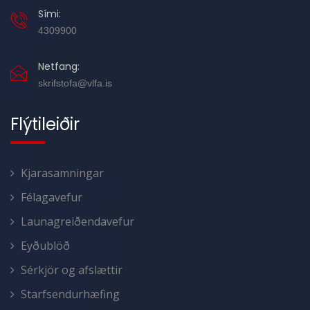
Sími:
4309900
Netfang:
skrifstofa@vlfa.is
Flýtileiðir
Kjarasamningar
Félagavefur
Launagreiðendavefur
Eyðublöð
Sérkjör og afslættir
Starfsendurhæfing