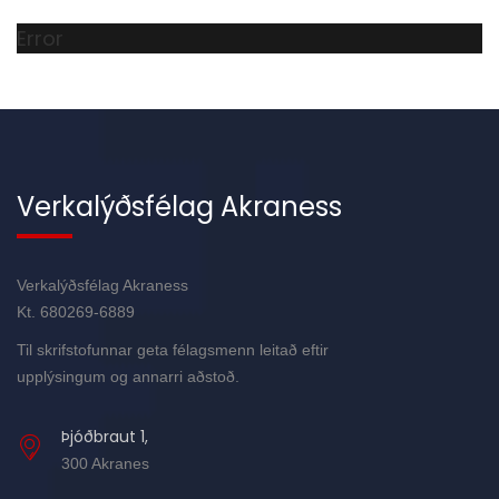
Error
Verkalýðsfélag Akraness
Verkalýðsfélag Akraness
Kt. 680269-6889
Til skrifstofunnar geta félagsmenn leitað eftir
upplýsingum og annarri aðstoð.
Þjóðbraut 1,
300 Akranes