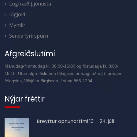
Lögfræðiþjónusta
Iðgjöld
Myndir
Senda fyrirspurn
Afgreiðslutími
Mánudag-fimmtudag kl. 08:00-16:00 og föstudaga kl. 8:00-
15:15. Utan afgreiðslutíma félagsins er hægt að ná í formann
félagsins, Vilhjálm Birgisson, í síma 865-1294.
Nýjar fréttir
Breyttur opnunartími 13. - 24. júlí