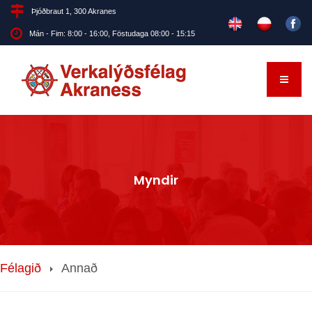
Þjóðbraut 1, 300 Akranes
Mán - Fim: 8:00 - 16:00, Föstudaga 08:00 - 15:15
Myndir
Félagið
Annað