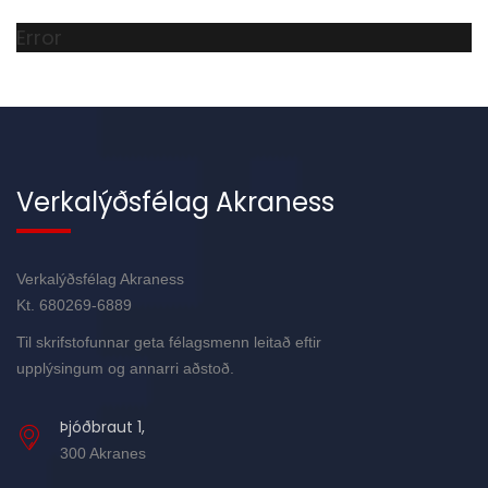
Error
Verkalýðsfélag Akraness
Verkalýðsfélag Akraness
Kt. 680269-6889
Til skrifstofunnar geta félagsmenn leitað eftir
upplýsingum og annarri aðstoð.
Þjóðbraut 1,
300 Akranes