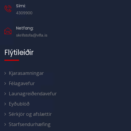
Sími:
4309900
Netfang:
skrifstofa@vlfa.is
Flýtileiðir
Kjarasamningar
Félagavefur
Launagreiðendavefur
Eyðublöð
Sérkjör og afslættir
Starfsendurhæfing