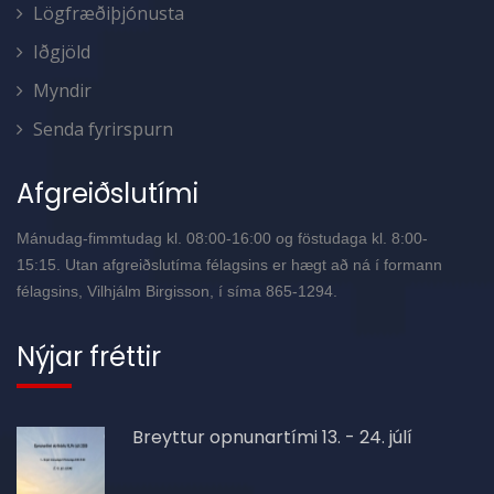
Lögfræðiþjónusta
Iðgjöld
Myndir
Senda fyrirspurn
Afgreiðslutími
Mánudag-fimmtudag kl. 08:00-16:00 og föstudaga kl. 8:00-
15:15. Utan afgreiðslutíma félagsins er hægt að ná í formann
félagsins, Vilhjálm Birgisson, í síma 865-1294.
Nýjar fréttir
Breyttur opnunartími 13. - 24. júlí