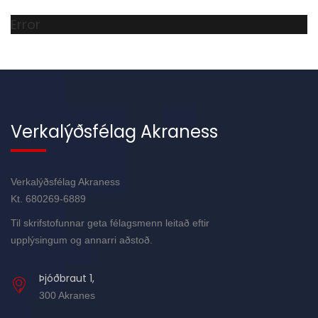
Error
Verkalýðsfélag Akraness
Verkalýðsfélag Akraness
Kt. 680269-6889
Til skrifstofunnar geta félagsmenn leitað eftir
upplýsingum og annarri aðstoð.
Þjóðbraut 1,
300 Akranes