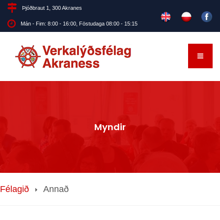
Þjóðbraut 1, 300 Akranes
Mán - Fim: 8:00 - 16:00, Föstudaga 08:00 - 15:15
Myndir
Félagið
Annað