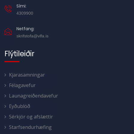
Sími:
4309900
Netfang:
skrifstofa@vlfa.is
Flýtileiðir
Kjarasamningar
Félagavefur
Launagreiðendavefur
Eyðublöð
Sérkjör og afslættir
Starfsendurhæfing