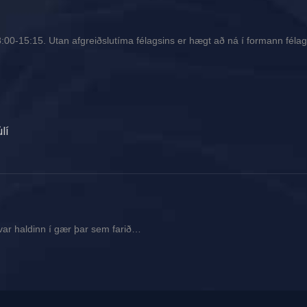
00-15:15. Utan afgreiðslutíma félagsins er hægt að ná í formann félags
lí
var haldinn í gær þar sem farið…