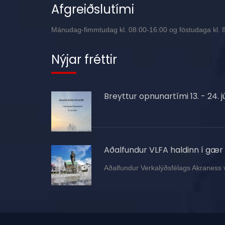
Afgreiðslutími
Mánudag-fimmtudag kl. 08:00-16:00 og föstudaga kl. 8:
Nýjar fréttir
Breyttur opnunartími 13. - 24. jú
Aðalfundur VLFA haldinn í gær
Aðalfundur Verkalýðsfélags Akraness 