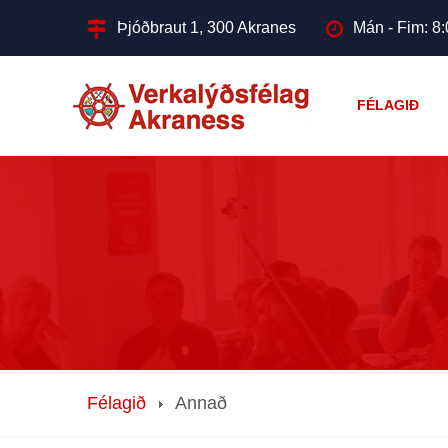
Þjóðbraut 1, 300 Akranes
Mán - Fim: 8:
FÉLAGIÐ
Félagið
Annað