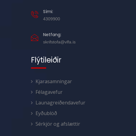
Sími:
4309900
Netfang:
skrifstofa@vlfa.is
Flýtileiðir
Kjarasamningar
Félagavefur
Launagreiðendavefur
Eyðublöð
Sérkjör og afslættir