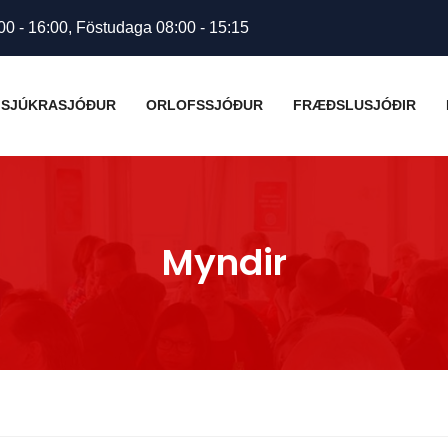
00 - 16:00, Föstudaga 08:00 - 15:15
SJÚKRASJÓÐUR
ORLOFSSJÓÐUR
FRÆÐSLUSJÓÐIR
Myndir