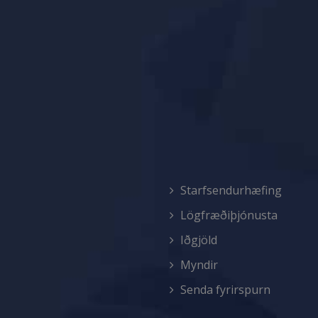
Starfsendurhæfing
Lögfræðiþjónusta
Iðgjöld
Myndir
Senda fyrirspurn