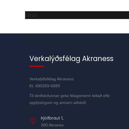
Error
Verkalýðsfélag Akraness
Verkalýðsfélag Akraness
Kt. 680269-6889
Til skrifstofunnar geta félagsmenn leitað eftir
upplýsingum og annarri aðstoð.
Þjóðbraut 1,
300 Akranes