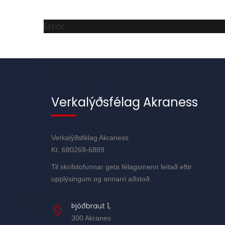
Error
Verkalýðsfélag Akraness
Verkalýðsfélag Akraness
Kt. 680269-6889
Til skrifstofunnar geta félagsmenn leitað eftir
upplýsingum og annarri aðstoð.
Þjóðbraut 1,
300 Akranes