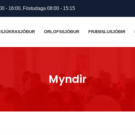
00 - 16:00, Föstudaga 08:00 - 15:15
SJÚKRASJÓÐUR
ORLOFSSJÓÐUR
FRÆÐSLUSJÓÐIR
Myndir