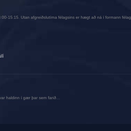
00-15:15. Utan afgreiðslutíma félagsins er hægt að ná í formann félags
lí
var haldinn í gær þar sem farið…