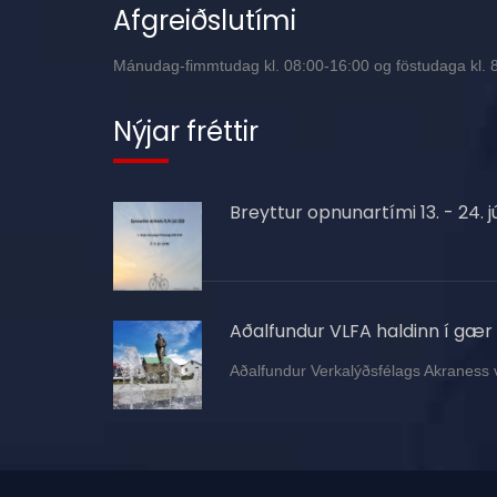
Afgreiðslutími
Mánudag-fimmtudag kl. 08:00-16:00 og föstudaga kl. 8:
Nýjar fréttir
Breyttur opnunartími 13. - 24. jú
Aðalfundur VLFA haldinn í gær
Aðalfundur Verkalýðsfélags Akraness 