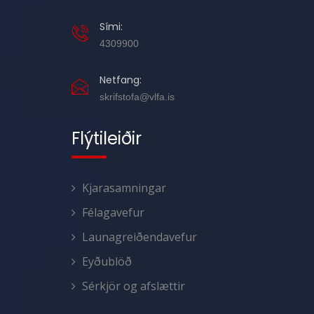
Sími:
4309900
Netfang:
skrifstofa@vlfa.is
Flýtileiðir
Kjarasamningar
Félagavefur
Launagreiðendavefur
Eyðublöð
Sérkjör og afslættir