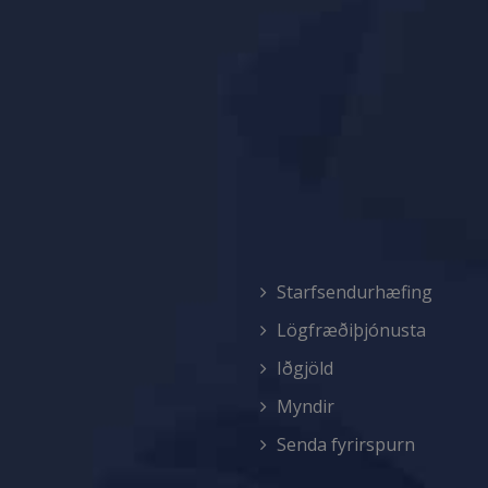
Starfsendurhæfing
Lögfræðiþjónusta
Iðgjöld
Myndir
Senda fyrirspurn