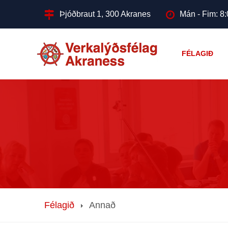
Þjóðbraut 1, 300 Akranes
Mán - Fim: 8:
FÉLAGIÐ
Félagið
Annað