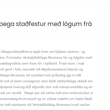
nþega staðfestur með lögum frá
em félagsmálaráðherra lagði fram um frjálsan atvinnu- og
ins. Formaður Verkalýðsfélags Akraness fór og fylgdist með
væðagreiðslu sem fram fór í kjölfarið. Fram kom í máli
ið gerð í fullu samráði við Alþýðusamband Íslands og
élags Akraness að myndast hafi gríðarleg gjá á milli
ð mið af þeim umsögnum sem fjöldi stéttarfélaga skilaði inn
óþolandi hvernig ASÍ afgreiðir stór mál nánast einhliða og án
breitt um landið. Nægir þar að nefna mál eins endurskoðun á
mannaleigufrumvarpið og nú síðast málefni um frjálst flæði
i var haft samband við Verkalýðsfélag Akraness hvað varðar