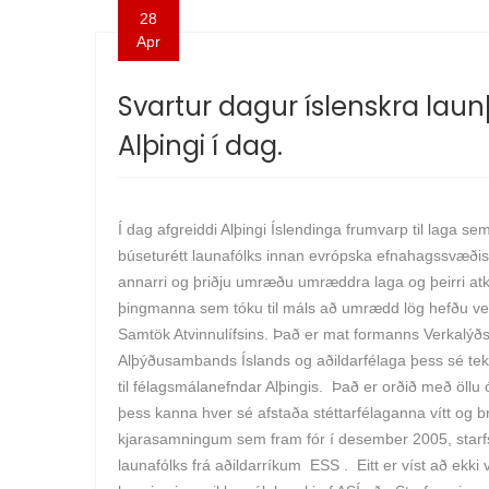
28
Apr
Svartur dagur íslenskra lau
Alþingi í dag.
Í dag afgreiddi Alþingi Íslendinga frumvarp til laga s
búseturétt launafólks innan evrópska efnahagssvæðis
annarri og þriðju umræðu umræddra laga og þeirri atk
þingmanna sem tóku til máls að umrædd lög hefðu ver
Samtök Atvinnulífsins. Það er mat formanns Verkalýðsf
Alþýðusambands Íslands og aðildarfélaga þess sé teki
til félagsmálanefndar Alþingis. Það er orðið með öllu 
þess kanna hver sé afstaða stéttarfélaganna vítt og 
kjarasamningum sem fram fór í desember 2005, starfs
launafólks frá aðildarríkum ESS . Eitt er víst að ekk