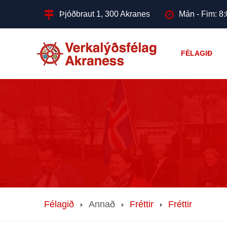
Þjóðbraut 1, 300 Akranes
Mán - Fim: 8:
FÉLAGIÐ
Félagið
Annað
Fréttir
Fréttir