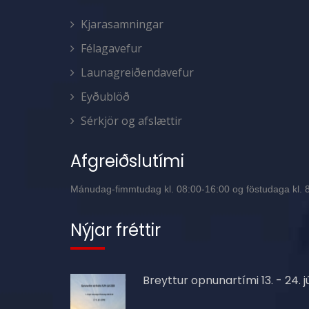
Kjarasamningar
Félagavefur
Launagreiðendavefur
Eyðublöð
Sérkjör og afslættir
Afgreiðslutími
Mánudag-fimmtudag kl. 08:00-16:00 og föstudaga kl. 8:
Nýjar fréttir
Breyttur opnunartími 13. - 24. jú