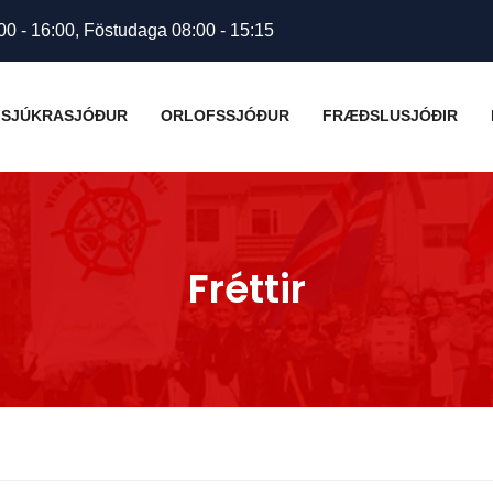
00 - 16:00, Föstudaga 08:00 - 15:15
SJÚKRASJÓÐUR
ORLOFSSJÓÐUR
FRÆÐSLUSJÓÐIR
Fréttir