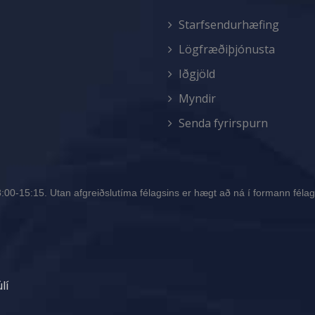
Starfsendurhæfing
Lögfræðiþjónusta
Iðgjöld
Myndir
Senda fyrirspurn
00-15:15. Utan afgreiðslutíma félagsins er hægt að ná í formann félags
lí