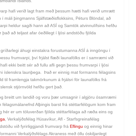
nasambandi Íslands.
arp hafi verið lagt fram með þessum hætti hafi verið umrætt
 máli þingmanns Sjálfstæðisflokksins, Péturs Blöndal, að
mvarpi heldur sagði hann að ASÍ og Samtök atvinnulífsins hefðu
 það að teljast afar óeðlilegt í ljósi andstöðu fjölda
gríðarlegi áhugi einstakra forustumanna ASÍ á inngöngu í
essu frumvarpi, því frjálst flæði launafólks er í samræmi við
 ekki beitt sér að fullu afli gegn þessu frumvarpi í ljósi
ni íslenskra launþega. Það er einnig mat formanns félagsins
völd til framlengja takmörkunum á frjálsri för launafólks frá
 íslensk stjórnvöld hefðu gert það.
t og breitt um landið og voru þær umsagnir í algjöru ósamræmi
félagsmálanefnd Alþingis barst frá stéttarfélögum kom fram
 hér er um töluverðan fjölda stéttarfélaga að ræða eins og
nga
, Verkalýðsfélag Húsavíkur, Afl - Starfsgreinafélag
stöðu við fyrirliggjandi frumvarp frá
Eflingu
og einnig hinar
formanni Verkalýðsfélags Akraness með öllu óskiljanlegt