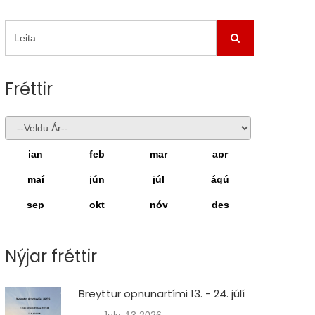
Fréttir
jan
feb
mar
apr
maí
jún
júl
ágú
sep
okt
nóv
des
Nýjar fréttir
Breyttur opnunartími 13. - 24. júlí