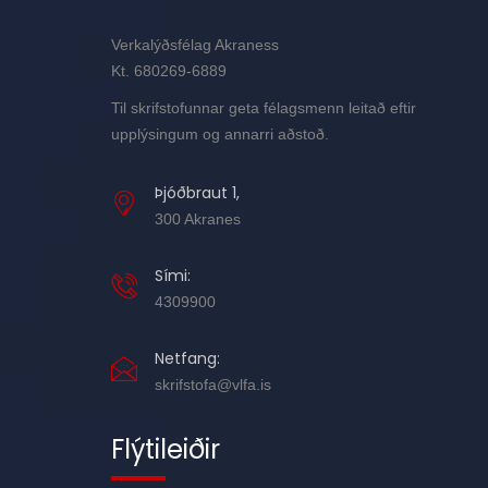
Verkalýðsfélag Akraness
Kt. 680269-6889
Til skrifstofunnar geta félagsmenn leitað eftir
upplýsingum og annarri aðstoð.
Þjóðbraut 1,
300 Akranes
Sími:
4309900
Netfang:
skrifstofa@vlfa.is
Flýtileiðir