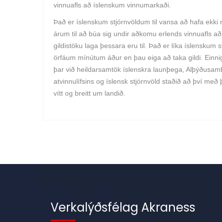
vinnuafls að íslenskum vinnumarkaði.
Það er íslenskum stjórnvöldum til vansa að hafa ekki
árum til að búa sig undir aðkomu erlends vinnuafls a
gildistöku laga þessara eru til. Það er líka íslenskum
örfáum mínútum áður en þau eiga að taka gildi. Einn
þar við heildarsamtök íslenskra launþega, Alþýðusam
atvinnulífsins og íslensk stjórnvöld staðið að því með
vítt og breitt um landið.
Verkalýðsfélag Akraness