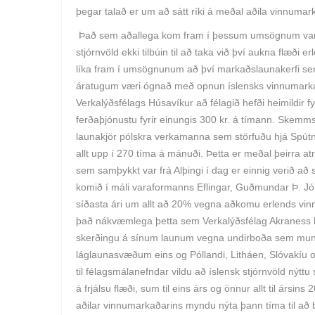
þegar talað er um að sátt ríki á meðal aðila vinnumar
Það sem aðallega kom fram í þessum umsögnum var að
stjórnvöld ekki tilbúin til að taka við því aukna flæði
líka fram í umsögnunum að því markaðslaunakerfi se
áratugum væri ógnað með opnun íslensks vinnumarka
Verkalýðsfélags Húsavíkur að félagið hefði heimildir f
ferðaþjónustu fyrir einungis 300 kr. á tímann. Skemms
launakjör pólskra verkamanna sem störfuðu hjá Spútn
allt upp í 270 tíma á mánuði. Þetta er meðal þeirra a
sem samþykkt var frá Alþingi í dag er einnig verið að s
komið í máli varaformanns Eflingar, Guðmundar Þ. 
síðasta ári um allt að 20% vegna aðkomu erlends vi
það nákvæmlega þetta sem Verkalýðsfélag Akraness hræ
skerðingu á sínum launum vegna undirboða sem munu f
láglaunasvæðum eins og Póllandi, Litháen, Slóvakíu o
til félagsmálanefndar vildu að íslensk stjórnvöld nýtt
á frjálsu flæði, sum til eins árs og önnur allt til ársin
aðilar vinnumarkaðarins myndu nýta þann tíma til að 