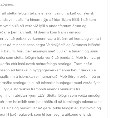
kaðarins.
 stéttarfélögin telja íslenskan vinnumarkað og íslensk
 erlends vinnuafls frá hinum nýju aðildarríkjum EES. Það kom
m væri búið að vera við lýði á undanförnum árum og
ðar á þennan hátt. Til dæmis kom fram í umsögn
yrir því að pólskir verkamenn væru tilbúnir að koma og vinna í
t er að minnast þess þegar Verkalýðsfélag Akraness leiðrétti
ik bátum. Voru þeir einungis með 350 kr. á tímann og unnu
triða sem stéttarfélögin hafa verið að benda á. Með frumvarpi
kerða eftirlitshlutverk stéttarfélaga stórlega. Fram hefur
Jónsson að tímakaup byggingarverkamanna hefur lækkað á
nnuafls inn á íslenskan vinnumarkað. Með öðrum orðum þá er
ðist stórlega, þ.e. að íslenskir launþegar muni verða fyrir
ylgja stórauknu framboði erlends vinnuafls frá
g hinum aðildarríkjum EES. Stéttarfélögin sem veittu umsögn
u sér þær heimildir sem þau höfðu til að framlengja takmarkanir
s 2011 eins og heimilt var að gera. Vildu félögin að stjórnvöld og
búa til það regluverk sem til þarf vegna aðkomu erlends