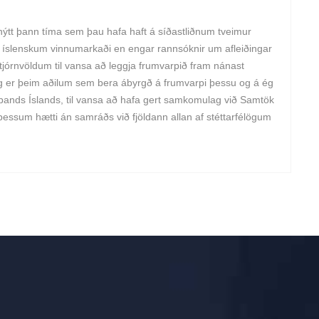
 nýtt þann tíma sem þau hafa haft á síðastliðnum tveimur
ð íslenskum vinnumarkaði en engar rannsóknir um afleiðingar
 stjórnvöldum til vansa að leggja frumvarpið fram nánast
ig er þeim aðilum sem bera ábyrgð á frumvarpi þessu og á ég
bands Íslands, til vansa að hafa gert samkomulag við Samtök
 þessum hætti án samráðs við fjöldann allan af stéttarfélögum