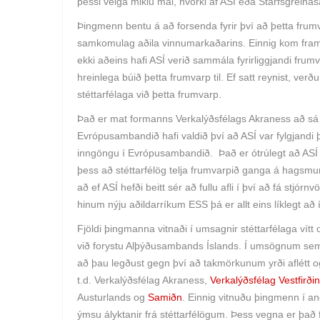
þessi veiga miklu mál, hvorki af ASÍ eða Starfsgrei
Þingmenn bentu á að forsenda fyrir því að þetta frumv
samkomulag aðila vinnumarkaðarins. Einnig kom fram í
ekki aðeins hafi ASÍ verið sammála fyrirliggjandi fru
hreinlega búið þetta frumvarp til. Ef satt reynist, verður
stéttarfélaga við þetta frumvarp.
Það er mat formanns Verkalýðsfélags Akraness að sá 
Evrópusambandið hafi valdið því að ASÍ var fylgjandi þ
inngöngu í Evrópusambandið. Það er ótrúlegt að ASÍ hafi
þess að stéttarfélög telja frumvarpið ganga á hagsmu
að ef ASÍ hefði beitt sér að fullu afli í því að fá stjórn
hinum nýju aðildarríkum ESS þá er allt eins líklegt að
Fjöldi þingmanna vitnaði í umsagnir stéttarfélaga vít
við forystu Alþýðusambands Íslands. Í umsögnum sem 
að þau legðust gegn því að takmörkunum yrði aflétt og
t.d. Verkalýðsfélag Akraness,
Verkalýðsfélag Vestfirði
Austurlands og
Samiðn
. Einnig vitnuðu þingmenn í and
ýmsu ályktanir frá stéttarfélögum. Þess vegna er það 