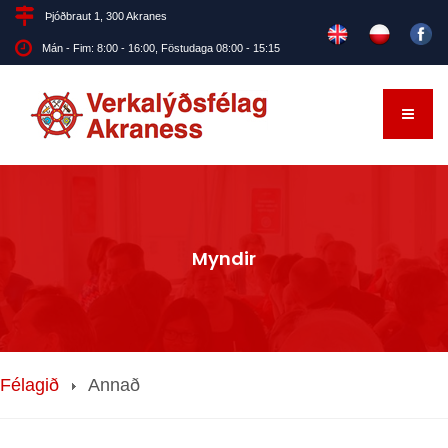
Þjóðbraut 1, 300 Akranes
Mán - Fim: 8:00 - 16:00, Föstudaga 08:00 - 15:15
Myndir
Félagið
Annað