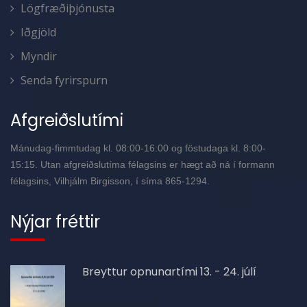
Lögfræðiþjónusta
Iðgjöld
Myndir
Senda fyrirspurn
Afgreiðslutími
Mánudag-fimmtudag kl. 08:00-16:00 og föstudaga kl. 8:00-
15:15. Utan afgreiðslutíma félagsins er hægt að ná í formann
félagsins, Vilhjálm Birgisson, í síma 865-1294.
Nýjar fréttir
Breyttur opnunartími 13. - 24. júlí