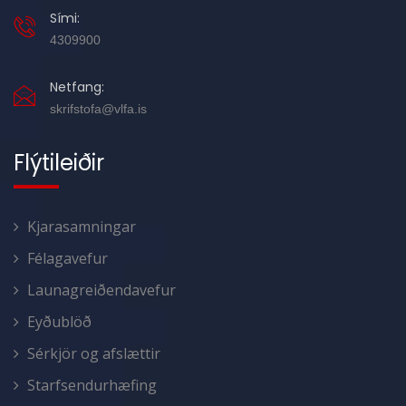
Sími:
4309900
Netfang:
skrifstofa@vlfa.is
Flýtileiðir
Kjarasamningar
Félagavefur
Launagreiðendavefur
Eyðublöð
Sérkjör og afslættir
Starfsendurhæfing