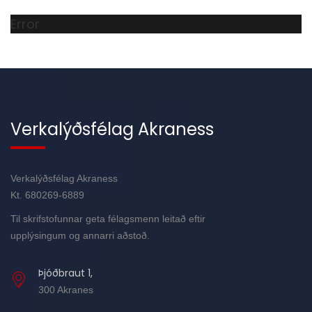
Error
Verkalýðsfélag Akraness
Verkalýðsfélag Akraness
Kt. 680269-6889
Til skrifstofunnar geta félagsmenn leitað eftir
upplýsingum og annarri aðstoð.
Þjóðbraut 1,
300 Akranes