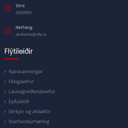
Sími:
4309900
Netfang:
skrifstofa@vlfa.is
Flýtileiðir
Kjarasamningar
Félagavefur
Launagreiðendavefur
Eyðublöð
Sérkjör og afslættir
Starfsendurhæfing