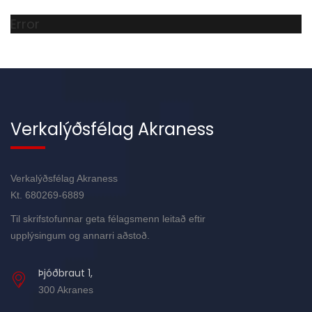
Error
Verkalýðsfélag Akraness
Verkalýðsfélag Akraness
Kt. 680269-6889
Til skrifstofunnar geta félagsmenn leitað eftir
upplýsingum og annarri aðstoð.
Þjóðbraut 1,
300 Akranes