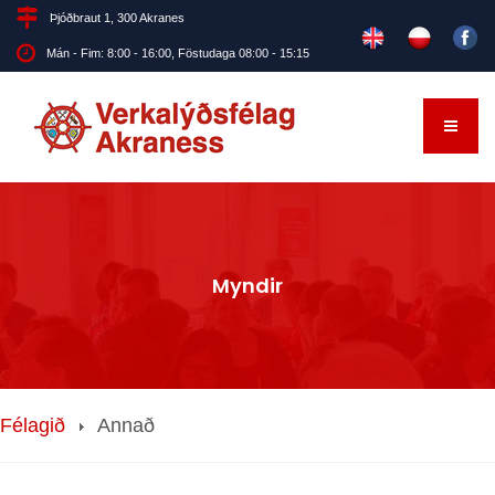
Þjóðbraut 1, 300 Akranes
Mán - Fim: 8:00 - 16:00, Föstudaga 08:00 - 15:15
Myndir
Félagið
Annað