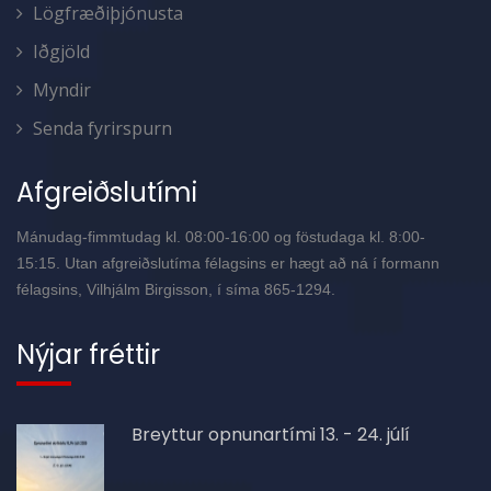
Lögfræðiþjónusta
Iðgjöld
Myndir
Senda fyrirspurn
Afgreiðslutími
Mánudag-fimmtudag kl. 08:00-16:00 og föstudaga kl. 8:00-
15:15. Utan afgreiðslutíma félagsins er hægt að ná í formann
félagsins, Vilhjálm Birgisson, í síma 865-1294.
Nýjar fréttir
Breyttur opnunartími 13. - 24. júlí