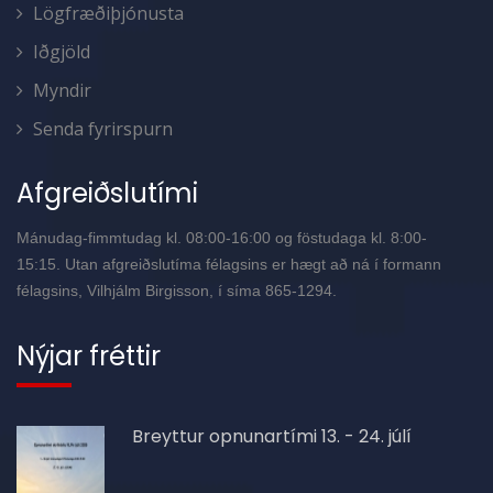
Lögfræðiþjónusta
Iðgjöld
Myndir
Senda fyrirspurn
Afgreiðslutími
Mánudag-fimmtudag kl. 08:00-16:00 og föstudaga kl. 8:00-
15:15. Utan afgreiðslutíma félagsins er hægt að ná í formann
félagsins, Vilhjálm Birgisson, í síma 865-1294.
Nýjar fréttir
Breyttur opnunartími 13. - 24. júlí