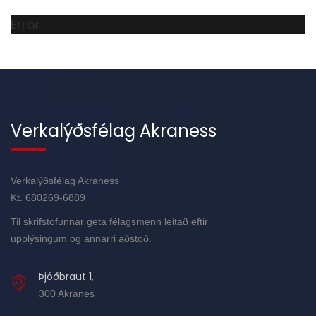
Error
Verkalýðsfélag Akraness
Verkalýðsfélag Akraness
Kt. 680269-6889
Til skrifstofunnar geta félagsmenn leitað eftir
upplýsingum og annarri aðstoð.
Þjóðbraut 1,
300 Akranes