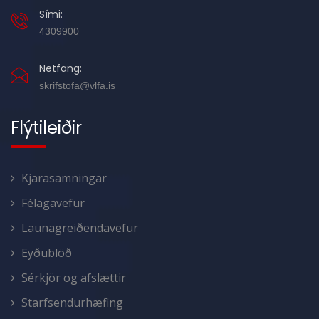
Sími:
4309900
Netfang:
skrifstofa@vlfa.is
Flýtileiðir
Kjarasamningar
Félagavefur
Launagreiðendavefur
Eyðublöð
Sérkjör og afslættir
Starfsendurhæfing