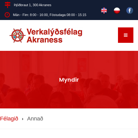
Þjóðbraut 1, 300 Akranes
Mán - Fim: 8:00 - 16:00, Föstudaga 08:00 - 15:15
Myndir
Félagið
Annað