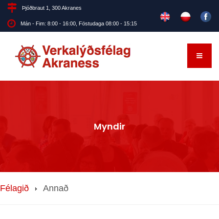
Þjóðbraut 1, 300 Akranes
Mán - Fim: 8:00 - 16:00, Föstudaga 08:00 - 15:15
Myndir
Félagið
Annað