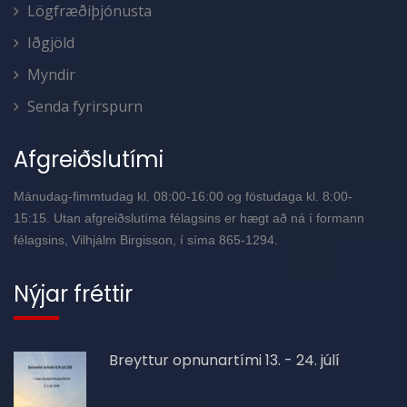
Lögfræðiþjónusta
Iðgjöld
Myndir
Senda fyrirspurn
Afgreiðslutími
Mánudag-fimmtudag kl. 08:00-16:00 og föstudaga kl. 8:00-
15:15. Utan afgreiðslutíma félagsins er hægt að ná í formann
félagsins, Vilhjálm Birgisson, í síma 865-1294.
Nýjar fréttir
Breyttur opnunartími 13. - 24. júlí