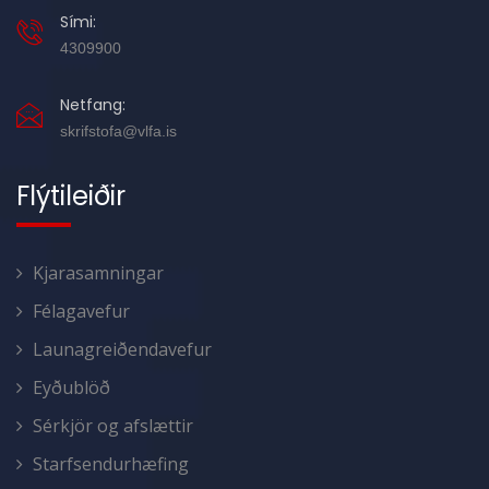
Sími:
4309900
Netfang:
skrifstofa@vlfa.is
Flýtileiðir
Kjarasamningar
Félagavefur
Launagreiðendavefur
Eyðublöð
Sérkjör og afslættir
Starfsendurhæfing