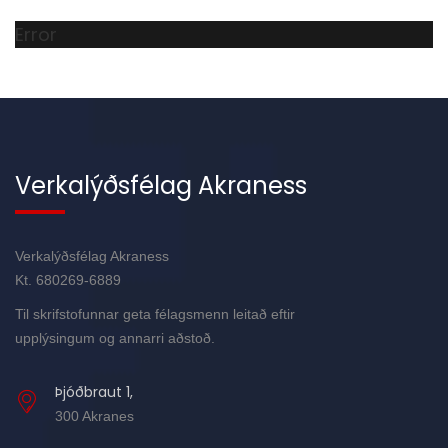
Error
Verkalýðsfélag Akraness
Verkalýðsfélag Akraness
Kt. 680269-6889
Til skrifstofunnar geta félagsmenn leitað eftir
upplýsingum og annarri aðstoð.
Þjóðbraut 1,
300 Akranes