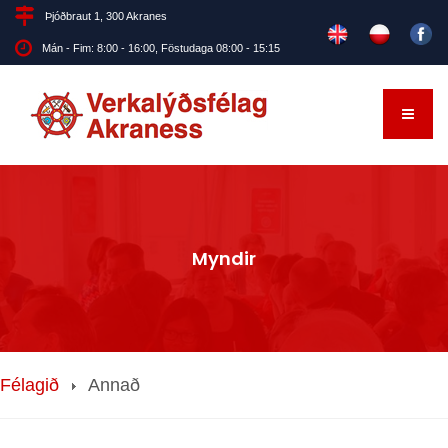
Þjóðbraut 1, 300 Akranes
Mán - Fim: 8:00 - 16:00, Föstudaga 08:00 - 15:15
Myndir
Félagið
Annað