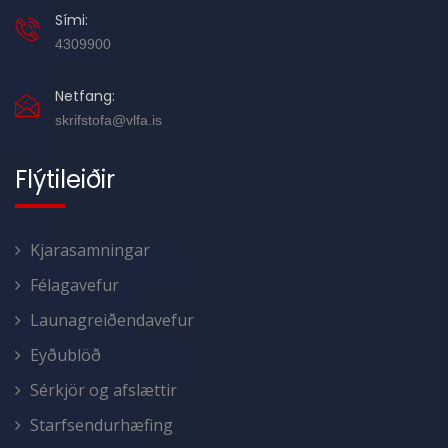
Sími:
4309900
Netfang:
skrifstofa@vlfa.is
Flýtileiðir
Kjarasamningar
Félagavefur
Launagreiðendavefur
Eyðublöð
Sérkjör og afslættir
Starfsendurhæfing