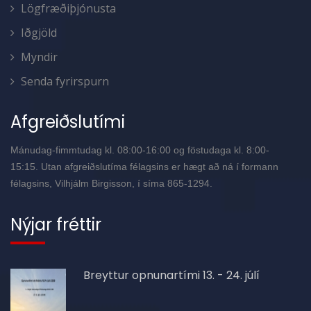
Lögfræðiþjónusta
Iðgjöld
Myndir
Senda fyrirspurn
Afgreiðslutími
Mánudag-fimmtudag kl. 08:00-16:00 og föstudaga kl. 8:00-
15:15. Utan afgreiðslutíma félagsins er hægt að ná í formann
félagsins, Vilhjálm Birgisson, í síma 865-1294.
Nýjar fréttir
Breyttur opnunartími 13. - 24. júlí