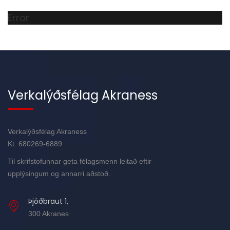
Error
Verkalýðsfélag Akraness
Verkalýðsfélag Akraness
Kt. 680269-6889
Til skrifstofunnar geta félagsmenn leitað eftir
upplýsingum og annarri aðstoð.
Þjóðbraut 1,
300 Akranes