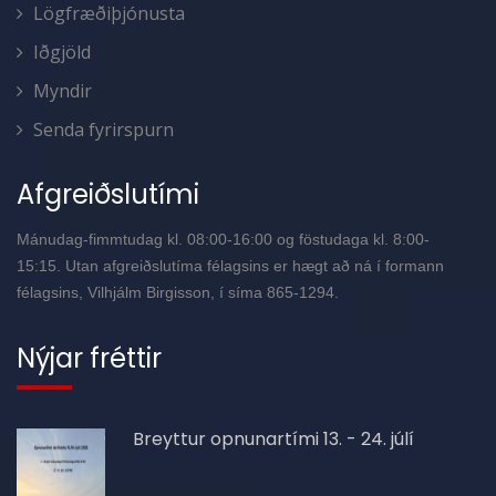
Lögfræðiþjónusta
Iðgjöld
Myndir
Senda fyrirspurn
Afgreiðslutími
Mánudag-fimmtudag kl. 08:00-16:00 og föstudaga kl. 8:00-
15:15. Utan afgreiðslutíma félagsins er hægt að ná í formann
félagsins, Vilhjálm Birgisson, í síma 865-1294.
Nýjar fréttir
Breyttur opnunartími 13. - 24. júlí