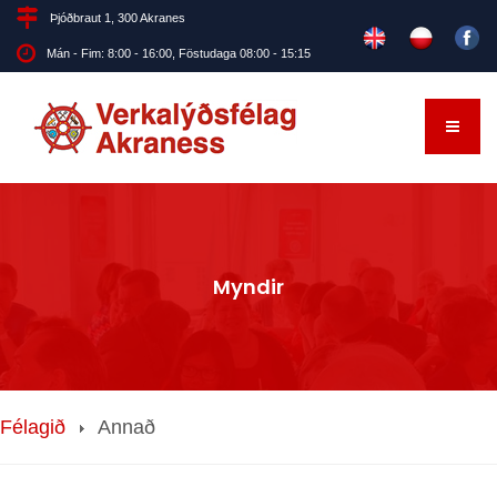
Þjóðbraut 1, 300 Akranes
Mán - Fim: 8:00 - 16:00, Föstudaga 08:00 - 15:15
Myndir
Félagið
Annað