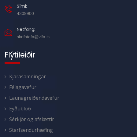
Sími:
4309900
Netfang:
skrifstofa@vlfa.is
Flýtileiðir
Kjarasamningar
Félagavefur
Launagreiðendavefur
Eyðublöð
Sérkjör og afslættir
Starfsendurhæfing