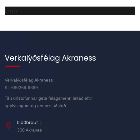
Error
Verkalýðsfélag Akraness
Verkalýðsfélag Akraness
Kt. 680269-6889
Til skrifstofunnar geta félagsmenn leitað eftir
upplýsingum og annarri aðstoð.
Þjóðbraut 1,
300 Akranes