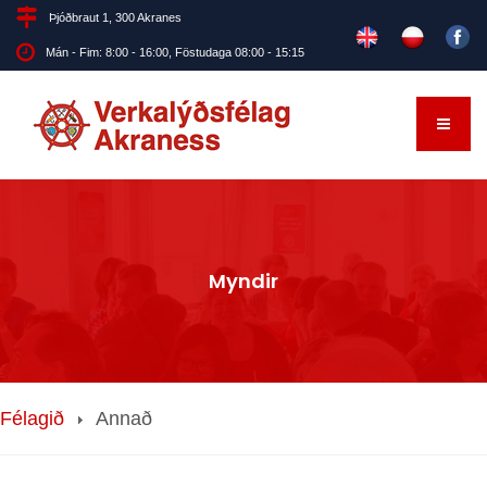
Þjóðbraut 1, 300 Akranes
Mán - Fim: 8:00 - 16:00, Föstudaga 08:00 - 15:15
Myndir
Félagið
Annað