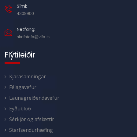
Sími:
4309900
Netfang:
skrifstofa@vlfa.is
Flýtileiðir
Kjarasamningar
Félagavefur
Launagreiðendavefur
Eyðublöð
Sérkjör og afslættir
Starfsendurhæfing