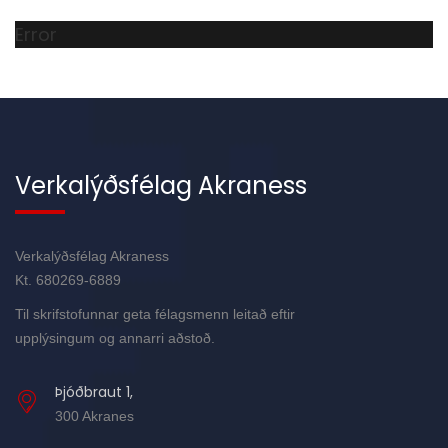
Error
Verkalýðsfélag Akraness
Verkalýðsfélag Akraness
Kt. 680269-6889
Til skrifstofunnar geta félagsmenn leitað eftir
upplýsingum og annarri aðstoð.
Þjóðbraut 1,
300 Akranes