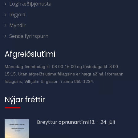
Lögfræðiþjónusta
Iðgjöld
Myndir
Senda fyrirspurn
Afgreiðslutími
Mánudag-fimmtudag kl. 08:00-16:00 og föstudaga kl. 8:00-
15:15. Utan afgreiðslutíma félagsins er hægt að ná í formann
félagsins, Vilhjálm Birgisson, í síma 865-1294.
Nýjar fréttir
Breyttur opnunartími 13. - 24. júlí