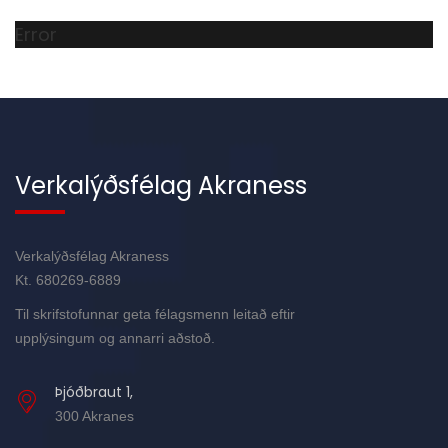
Error
Verkalýðsfélag Akraness
Verkalýðsfélag Akraness
Kt. 680269-6889
Til skrifstofunnar geta félagsmenn leitað eftir
upplýsingum og annarri aðstoð.
Þjóðbraut 1,
300 Akranes