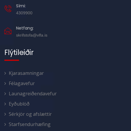
Sími:
4309900
Netfang:
skrifstofa@vlfa.is
Flýtileiðir
Kjarasamningar
Félagavefur
Launagreiðendavefur
Eyðublöð
Sérkjör og afslættir
Starfsendurhæfing