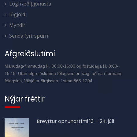
Lögfræðiþjónusta
Iðgjöld
Myndir
Senda fyrirspurn
Afgreiðslutími
Mánudag-fimmtudag kl. 08:00-16:00 og föstudaga kl. 8:00-
15:15. Utan afgreiðslutíma félagsins er hægt að ná í formann
félagsins, Vilhjálm Birgisson, í síma 865-1294.
Nýjar fréttir
Breyttur opnunartími 13. - 24. júlí