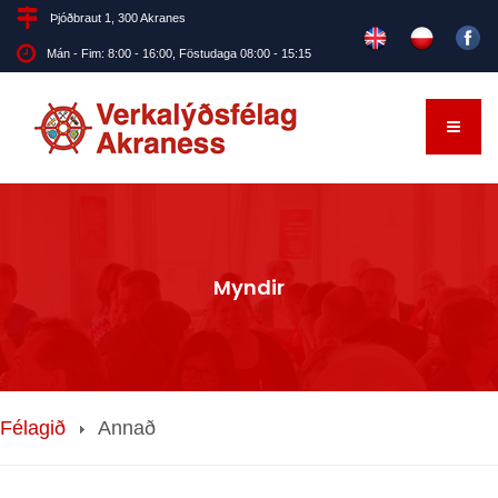
Þjóðbraut 1, 300 Akranes
Mán - Fim: 8:00 - 16:00, Föstudaga 08:00 - 15:15
Myndir
Félagið
Annað