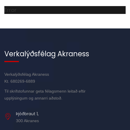
Error
Verkalýðsfélag Akraness
Verkalýðsfélag Akraness
Kt. 680269-6889
Til skrifstofunnar geta félagsmenn leitað eftir
upplýsingum og annarri aðstoð.
Þjóðbraut 1,
300 Akranes