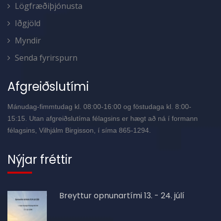
Lögfræðiþjónusta
Iðgjöld
Myndir
Senda fyrirspurn
Afgreiðslutími
Mánudag-fimmtudag kl. 08:00-16:00 og föstudaga kl. 8:00-
15:15. Utan afgreiðslutíma félagsins er hægt að ná í formann
félagsins, Vilhjálm Birgisson, í síma 865-1294.
Nýjar fréttir
Breyttur opnunartími 13. - 24. júlí