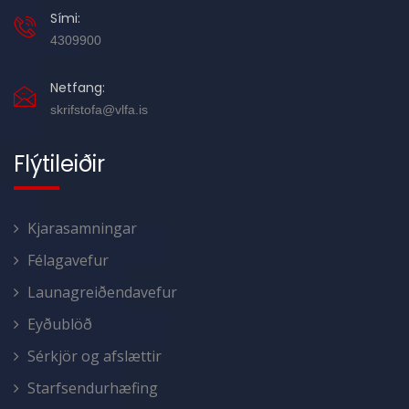
Sími:
4309900
Netfang:
skrifstofa@vlfa.is
Flýtileiðir
Kjarasamningar
Félagavefur
Launagreiðendavefur
Eyðublöð
Sérkjör og afslættir
Starfsendurhæfing