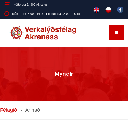
Þjóðbraut 1, 300 Akranes
Mán - Fim: 8:00 - 16:00, Föstudaga 08:00 - 15:15
Myndir
Félagið
Annað