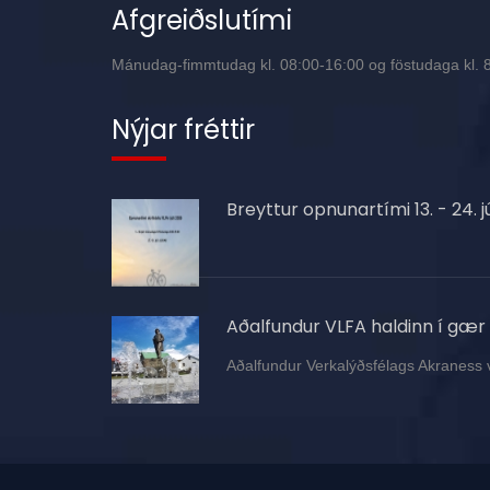
Afgreiðslutími
Mánudag-fimmtudag kl. 08:00-16:00 og föstudaga kl. 8:
Nýjar fréttir
Breyttur opnunartími 13. - 24. jú
Aðalfundur VLFA haldinn í gær
Aðalfundur Verkalýðsfélags Akraness 