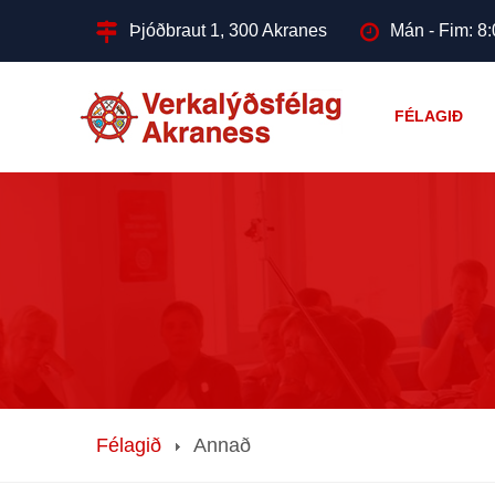
Þjóðbraut 1, 300 Akranes
Mán - Fim: 8:
FÉLAGIÐ
Félagið
Annað