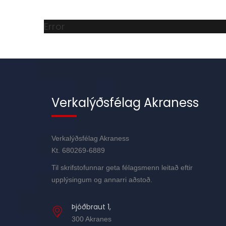
Error
Verkalýðsfélag Akraness
Verkalýðsfélag Akraness
Kt. 680269-6889
Til skrifstofunnar geta félagsmenn leitað eftir
upplýsingum og annarri aðstoð.
Þjóðbraut 1,
300 Akranes