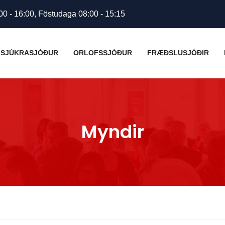
00 - 16:00, Föstudaga 08:00 - 15:15
SJÚKRASJÓÐUR
ORLOFSSJÓÐUR
FRÆÐSLUSJÓÐIR
Myndir