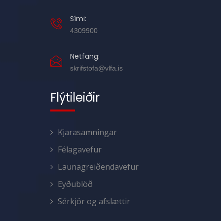
Sími:
4309900
Netfang:
skrifstofa@vlfa.is
Flýtileiðir
Kjarasamningar
Félagavefur
Launagreiðendavefur
Eyðublöð
Sérkjör og afslættir