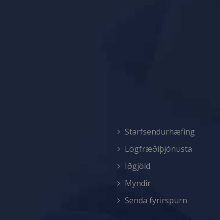
Starfsendurhæfing
Lögfræðiþjónusta
Iðgjöld
Myndir
Senda fyrirspurn