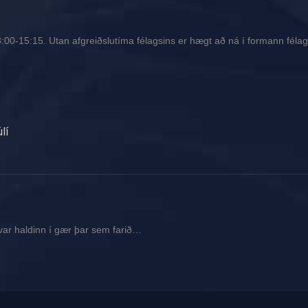
00-15:15. Utan afgreiðslutíma félagsins er hægt að ná í formann félags
lí
var haldinn í gær þar sem farið…